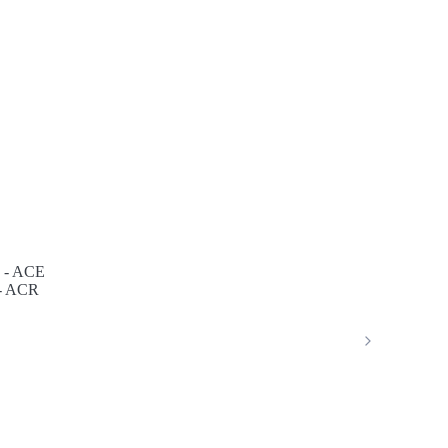
 -
ACE
-
ACR