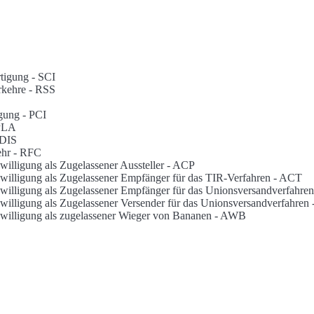
rtigung -
SCI
rkehre -
RSS
igung -
PCI
PLA
DIS
ehr -
RFC
ewilligung als Zugelassener Aussteller -
ACP
Bewilligung als Zugelassener Empfänger für das TIR-Verfahren -
ACT
 Bewilligung als Zugelassener Empfänger für das Unionsversandverfahren
Bewilligung als Zugelassener Versender für das Unionsversandverfahren 
Bewilligung als zugelassener Wieger von Bananen -
AWB