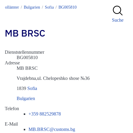
Zollämter
Bulgarien
Sofia
BG005810
Suche
MB BRSC
Dienststellennummer
BG005810
Adresse
MB BRSC
Vrajdebna,ul. Chelopeshko shose №36
1839
Sofia
Bulgarien
Telefon
+359 882529878
E-Mail
MB.BRSC@customs.bg