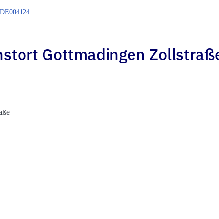
DE004124
nstort Gottmadingen Zollstraß
aße