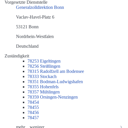
Vorgesetzte Dienststelle
Generalzolldirektion Bonn
Vaclav-Havel-Platz 6
53121 Bonn
Nordrhein-Westfalen
Deutschland
Zuständigkeit
78253 Eigeltingen
78256 Steißlingen
78315 Radolfzell am Bodensee
78333 Stockach
78351 Bodman-Ludwigshafen
78355 Hohenfels
78357 Mühlingen
78359 Orsingen-Nenzingen
78454
78455
78456
78457
mehr…
weniger…