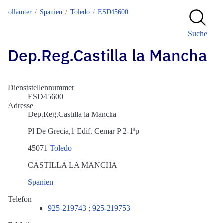
Zollämter
Spanien
Toledo
ESD45600
Suche
Dep.Reg.Castilla la Mancha
Dienststellennummer
ESD45600
Adresse
Dep.Reg.Castilla la Mancha
Pl De Grecia,1 Edif. Cemar P 2-1ªp
45071
Toledo
CASTILLA LA MANCHA
Spanien
Telefon
925-219743 ; 925-219753