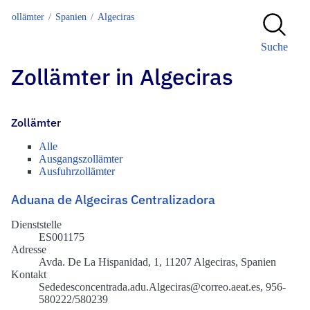
Zollämter
Spanien
Algeciras
Suche
Zollämter in Algeciras
Zollämter
Alle
Ausgangszollämter
Ausfuhrzollämter
Aduana de Algeciras Centralizadora
Dienststelle
ES001175
Adresse
Avda. De La Hispanidad, 1, 11207 Algeciras, Spanien
Kontakt
Sededesconcentrada.adu.Algeciras@correo.aeat.es, 956-
580222/580239