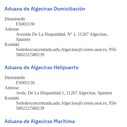
Aduana de Algeciras Domiciliación
Dienststelle
ES001130
Adresse
Avenida De La Hispanidad, Nº 1, 11207 Algeciras,
Spanien
Kontakt
Sededesconcentrada.adu.Algeciras@correo.aeat.es, 956-
580222/580239
Aduana de Algeciras Helipuerto
Dienststelle
ES001136
Adresse
Avda. De La Hispanidad 1, 11207 Algeciras, Spanien
Kontakt
Sededesconcentrada.adu.Algeciras@correo.aeat.es, 956-
580222/580239
Aduana de Algeciras Marítima