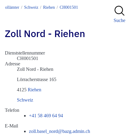
Zollämter
Schweiz
Riehen
CH001501
Suche
Zoll Nord - Riehen
Dienststellennummer
CH001501
Adresse
Zoll Nord - Riehen
Lörracherstrasse 165
4125
Riehen
Schweiz
Telefon
+41 58 469 64 94
E-Mail
zoll.basel_nord@bazg.admin.ch