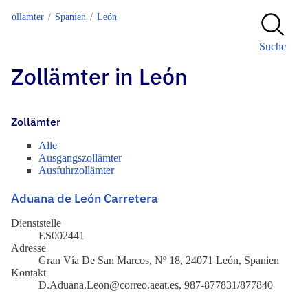
Zollämter
Spanien
León
Suche
Zollämter in León
Zollämter
Alle
Ausgangszollämter
Ausfuhrzollämter
Aduana de León Carretera
Dienststelle
ES002441
Adresse
Gran Vía De San Marcos, Nº 18, 24071 León, Spanien
Kontakt
D.Aduana.Leon@correo.aeat.es, 987-877831/877840