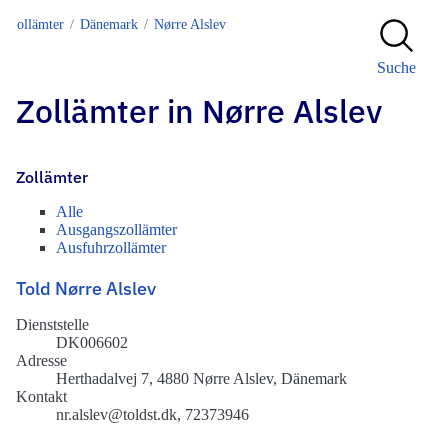
Zollämter
Dänemark
Nørre Alslev
Suche
Zollämter in Nørre Alslev
Zollämter
Alle
Ausgangszollämter
Ausfuhrzollämter
Told Nørre Alslev
Dienststelle
DK006602
Adresse
Herthadalvej 7, 4880 Nørre Alslev, Dänemark
Kontakt
nr.alslev@toldst.dk, 72373946