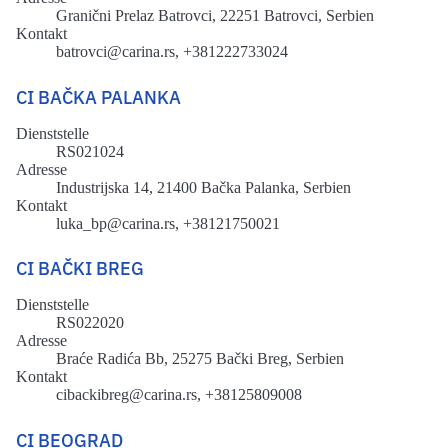
Granični Prelaz Batrovci, 22251 Batrovci, Serbien
Kontakt
batrovci@carina.rs, +381222733024
CI BAČKA PALANKA
Dienststelle
RS021024
Adresse
Industrijska 14, 21400 Bačka Palanka, Serbien
Kontakt
luka_bp@carina.rs, +38121750021
CI BAČKI BREG
Dienststelle
RS022020
Adresse
Braće Radića Bb, 25275 Bački Breg, Serbien
Kontakt
cibackibreg@carina.rs, +38125809008
CI BEOGRAD