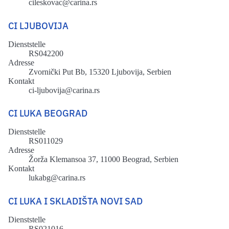
cileskovac@carina.rs
CI LJUBOVIJA
Dienststelle
RS042200
Adresse
Zvornički Put Bb, 15320 Ljubovija, Serbien
Kontakt
ci-ljubovija@carina.rs
CI LUKA BEOGRAD
Dienststelle
RS011029
Adresse
Žorža Klemansoa 37, 11000 Beograd, Serbien
Kontakt
lukabg@carina.rs
CI LUKA I SKLADIŠTA NOVI SAD
Dienststelle
RS021016