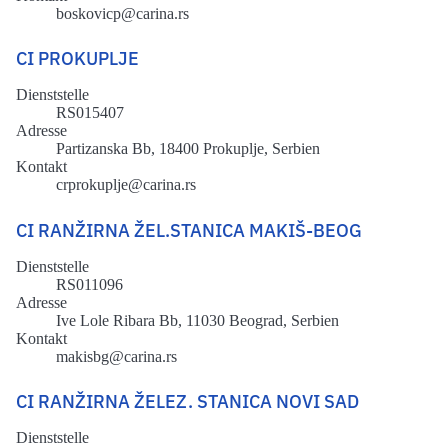
boskovicp@carina.rs
CI PROKUPLJE
Dienststelle
RS015407
Adresse
Partizanska Bb, 18400 Prokuplje, Serbien
Kontakt
crprokuplje@carina.rs
CI RANŽIRNA ŽEL.STANICA MAKIŠ-BEOG
Dienststelle
RS011096
Adresse
Ive Lole Ribara Bb, 11030 Beograd, Serbien
Kontakt
makisbg@carina.rs
CI RANŽIRNA ŽELEZ. STANICA NOVI SAD
Dienststelle