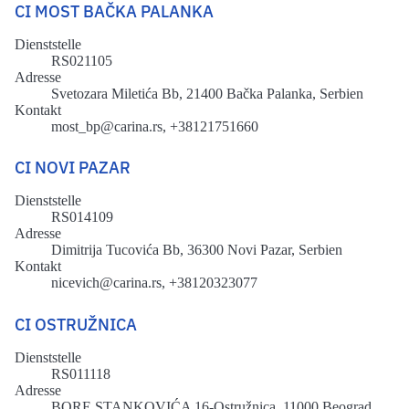
CI MOST BAČKA PALANKA
Dienststelle
RS021105
Adresse
Svetozara Miletića Bb, 21400 Bačka Palanka, Serbien
Kontakt
most_bp@carina.rs, +38121751660
CI NOVI PAZAR
Dienststelle
RS014109
Adresse
Dimitrija Tucovića Bb, 36300 Novi Pazar, Serbien
Kontakt
nicevich@carina.rs, +38120323077
CI OSTRUŽNICA
Dienststelle
RS011118
Adresse
BORE STANKOVIĆA 16-Оstružnica, 11000 Beograd,