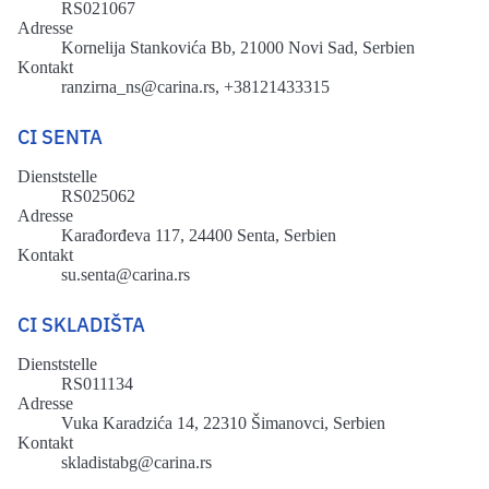
RS021067
Adresse
Kornelija Stankovića Bb, 21000 Novi Sad, Serbien
Kontakt
ranzirna_ns@carina.rs, +38121433315
CI SENTA
Dienststelle
RS025062
Adresse
Karađorđeva 117, 24400 Senta, Serbien
Kontakt
su.senta@carina.rs
CI SKLADIŠTA
Dienststelle
RS011134
Adresse
Vuka Karadzića 14, 22310 Šimanovci, Serbien
Kontakt
skladistabg@carina.rs