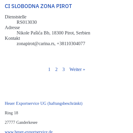
CI SLOBODNA ZONA PIROT
Dienststelle
RS013030
Adresse
Nikole Pašića Bb, 18300 Pirot, Serbien
Kontakt
zonapirot@carina.rs, +38110304077
1
2
3
Weiter
»
Heuer Exportservice UG (haftungsbeschränkt)
Ring 18
27777
Ganderkesee
www.heuer-exportservice.de