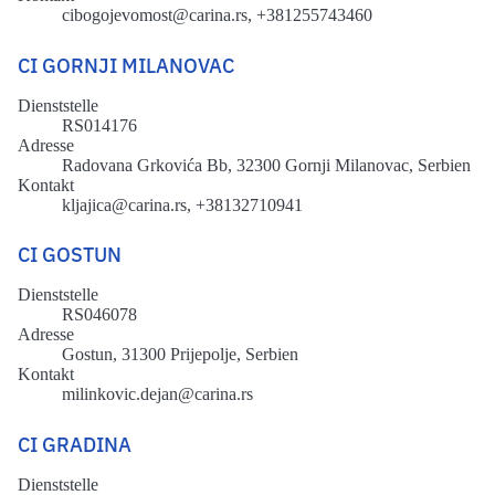
cibogojevomost@carina.rs, +381255743460
CI GORNJI MILANOVAC
Dienststelle
RS014176
Adresse
Radovana Grkovića Bb, 32300 Gornji Milanovac, Serbien
Kontakt
kljajica@carina.rs, +38132710941
CI GOSTUN
Dienststelle
RS046078
Adresse
Gostun, 31300 Prijepolje, Serbien
Kontakt
milinkovic.dejan@carina.rs
CI GRADINA
Dienststelle