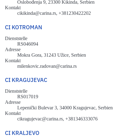
Oslobođenja 9, 23300 Kikinda, Serbien
Kontakt
cikikinda@carina.rs, +381230422202
CI KOTROMAN
Dienststelle
RS046094
Adresse
Mokra Gora, 31243 Užice, Serbien
Kontakt
milenkovic.radovan@carina.rs
CI KRAGUJEVAC
Dienststelle
RS017019
Adresse
Lepenički Bulevar 3, 34000 Kragujevac, Serbien
Kontakt
cikragujevac@carina.rs, +381346333076
CI KRALJEVO