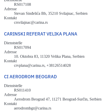
RS017108
Adresse
Stevan Sinđelića Bb, 35210 Svilajnac, Serbien
Kontakt
crsvilajnac@carina.rs
CARINSKI REFERAT VELIKA PLANA
Dienststelle
RS017094
Adresse
10. Oktobra 83, 11320 Velika Plana, Serbien
Kontakt
crvplana@carina.rs, +38126514028
CI AERODROM BEOGRAD
Dienststelle
RS011410
Adresse
Aerodrom Beograd 47, 11271 Beograd-Surčin, Serbien
Kontakt
aerodrombgr@carina.rs